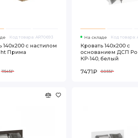
аде
Код товара: AR70693
На складе
Код товара: 
 140х200 с настилом
Кровать 140х200 с
ght Прима
основанием ДСП Ро
КР-140, белый
7471₽
11545₽
8855₽