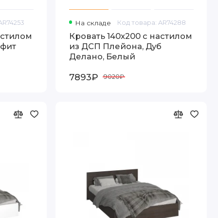
AR74253
На складе
Код товара: AR74288
астилом
Кровать 140x200 с настилом
афит
из ДСП Плейона, Дуб
Делано, Белый
7893₽
9020₽