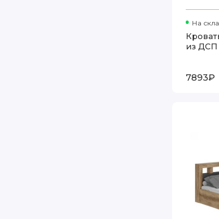
На скл
Кровать
из ДСП
7893₽