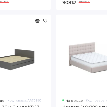
9081₽
10417₽
10379₽
аде
Код товара: AR70865
На складе
Код товара:
 1,6 м Симпл КР-17,
Кровать 140x200 с г