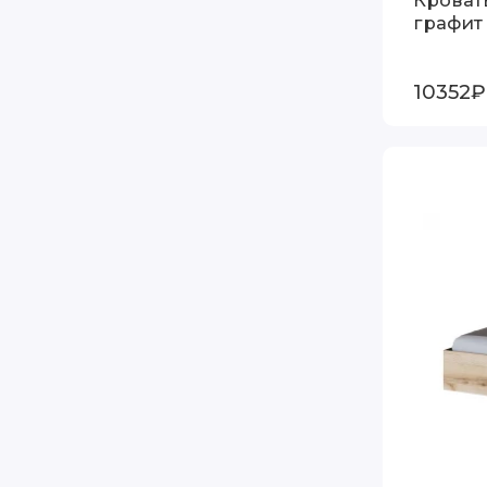
графит
10352₽