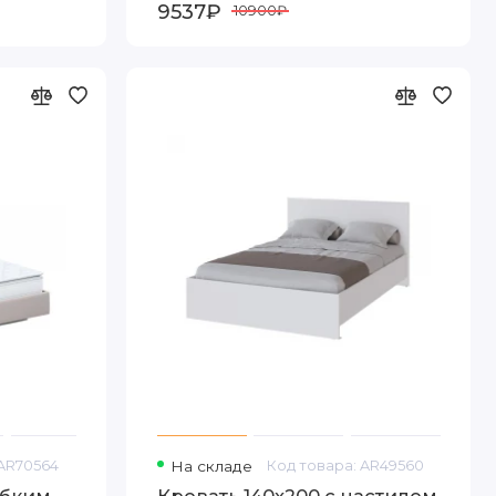
9537₽
10900₽
 AR70564
На складе
Код товара: AR49560
ибким
Кровать 140x200 с настилом