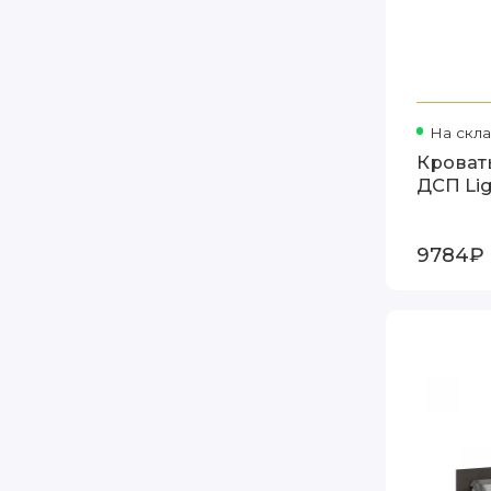
На скл
Кровать
ДСП Li
9784₽