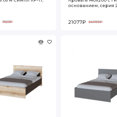
основанием, серия 
21077₽
11831₽
24088₽