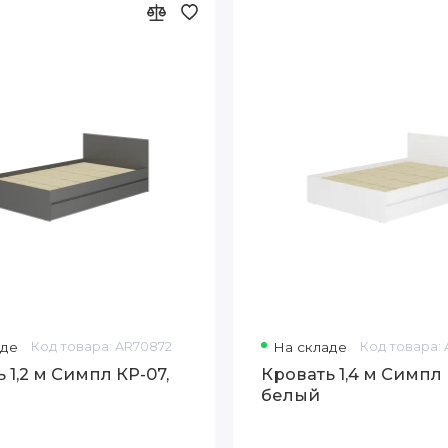
аде
Код товара: AR70872
На складе
Код товара:
 1,2 м Симпл КР-07,
Кровать 1,4 м Симпл 
белый