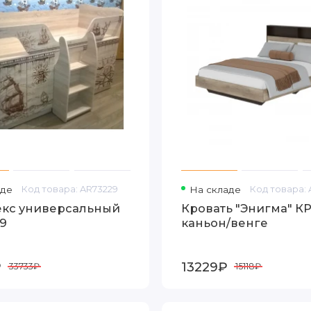
аде
Код товара: AR73229
На складе
Код товара:
кс универсальный
Кровать "Энигма" КР-16 дуб
09
каньон/венге
₽
13229₽
33733₽
15118₽