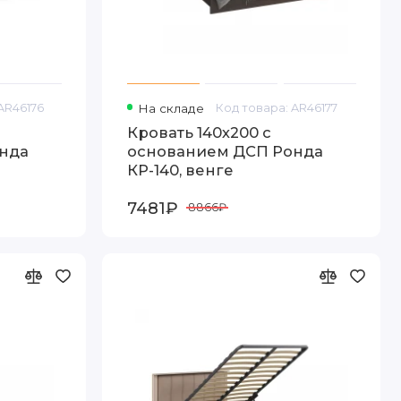
AR46176
На складе
Код товара: AR46177
Кровать 140х200 с
нда
основанием ДСП Ронда
КР-140, венге
7481₽
8866₽