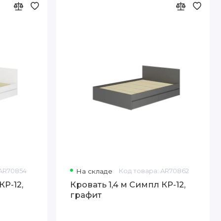
 AR70854
На складе
Код товара: AR70862
КР-12,
Кровать 1,4 м Симпл КР-12,
графит