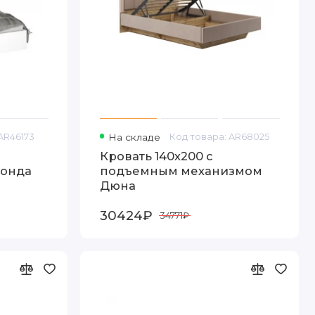
AR46173
На складе
Код товара: AR68025
Кровать 140х200 с
Ронда
подъемным механизмом
Дюна
30424₽
34771₽