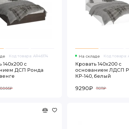
аде
Код товара: AR46174
На складе
Код товара: 
 140х200 с
Кровать 140х200 с
нием ДСП Ронда
основанием ЛДСП 
 венге
КР-140, белый
9290₽
8866₽
11011₽