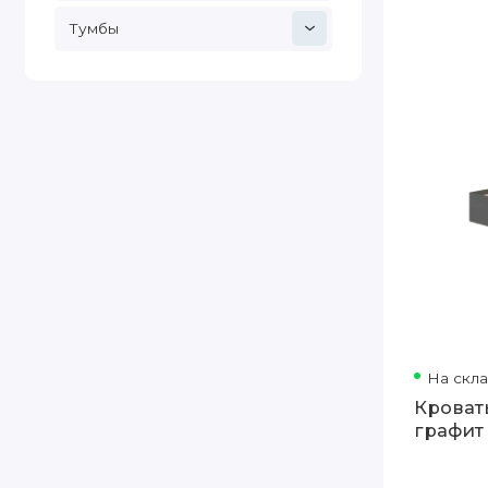
Тумбы
На скл
Кровать
графит