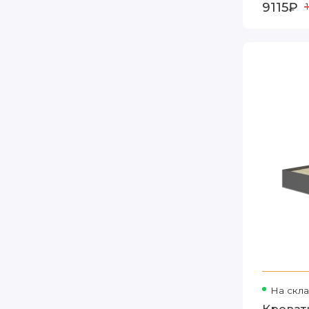
9115₽
На скл
Кровать