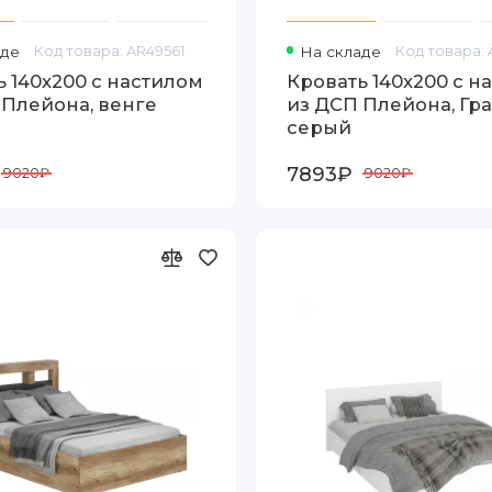
аде
Код товара: AR49561
На складе
Код товара: 
 140x200 с настилом
Кровать 140x200 с н
 Плейона, венге
из ДСП Плейона, Гр
серый
7893₽
9020₽
9020₽