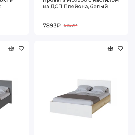
2
из ДСП Плейона, белый
7893₽
9020₽