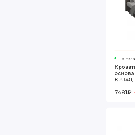
На скл
Кровать
основа
КР-140,
7481₽