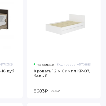
 AR70309
На складе
Код товара: AR70889
Кровать 1,2 м Симпл КР-07,
белый
8683₽
9923₽