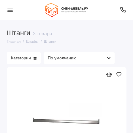
Штанги
Шкафы купе
3 товара
Главная
Шкафы
Штанги
Шкафы распашные (п)
Категории
Шкафы распашные (у)
Шкаф
Двери
Карниз
Планки
Комплектующие для шкафов