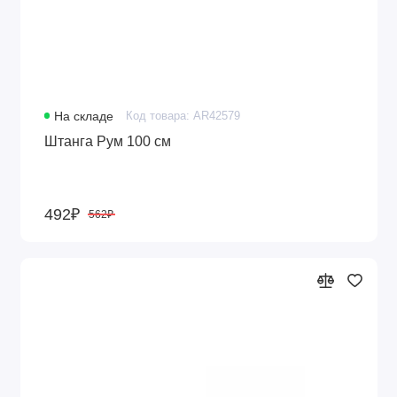
Полки для шкафа
Уголок
Штанги
На складе
Код товара: AR42579
Ящики
Штанга Рум 100 см
Показать все
492₽
562₽