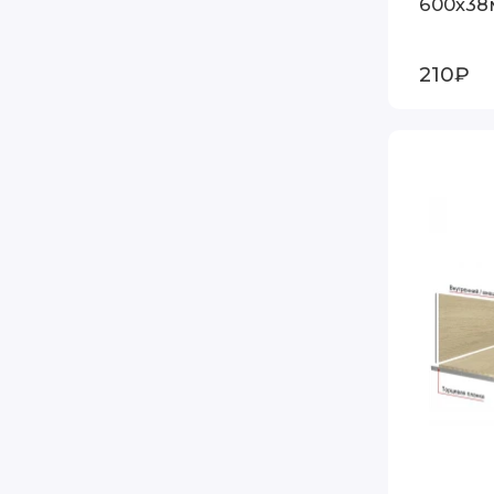
600х38
210₽