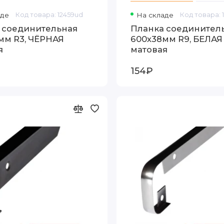
аде
Код товара: 12459ud
На складе
Код товара: 
 соединительная
Планка соединител
мм R3, ЧЁРНАЯ
600х38мм R9, БЕЛАЯ
я
матовая
154₽