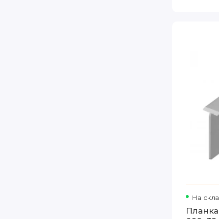
На скл
Планка