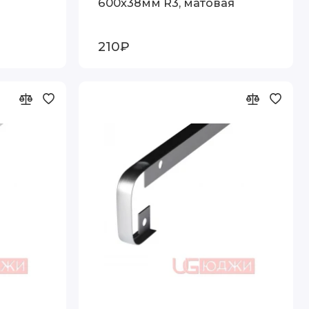
600х38мм R3, матовая
210₽