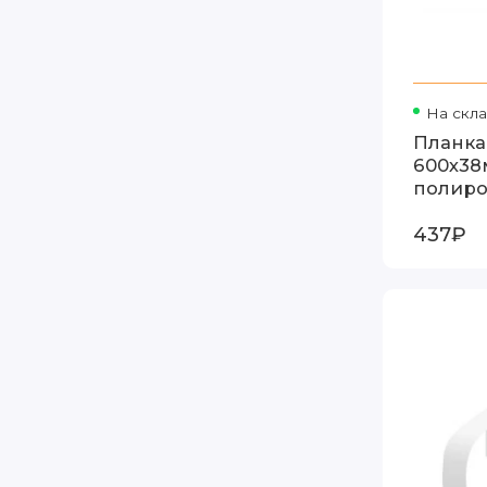
На скл
Планка
600х38
полиро
437₽