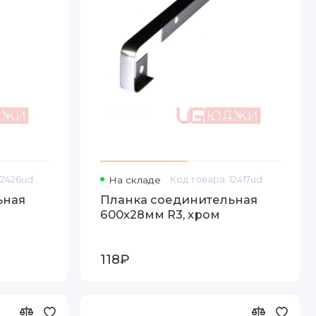
12426ud
На складе
Код товара: 12417ud
ьная
Планка соединительная
600х28мм R3, хром
118₽