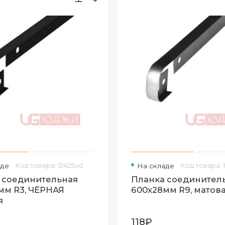
аде
Код товара: 12425ud
На складе
Код товара: 
 соединительная
Планка соединител
мм R3, ЧЁРНАЯ
600х28мм R9, матов
я
118₽