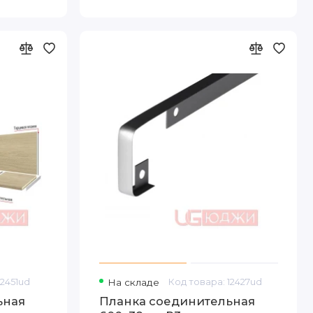
12451ud
На складе
Код товара: 12427ud
ьная
Планка соединительная