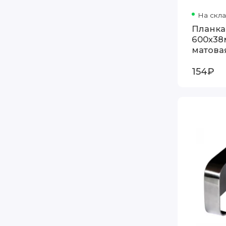
На скл
Планка
600х38
матова
154₽