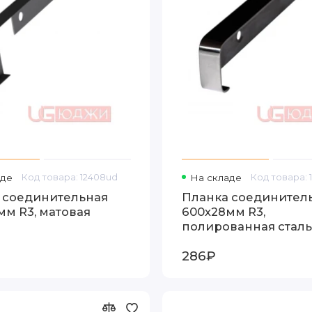
аде
Код товара: 12408ud
На складе
Код товара: 
 соединительная
Планка соединител
мм R3, матовая
600х28мм R3,
полированная сталь
286₽