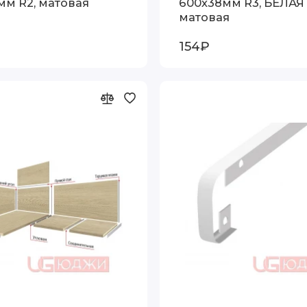
мм R2, матовая
600х38мм R3, БЕЛАЯ
матовая
154₽