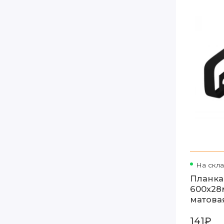
На скл
Планка
600х28
матова
141₽