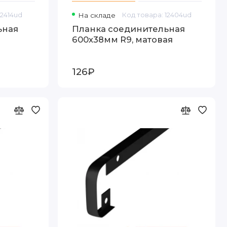
12414ud
На складе
Код товара: 12404ud
ьная
Планка соединительная
600х38мм R9, матовая
126₽