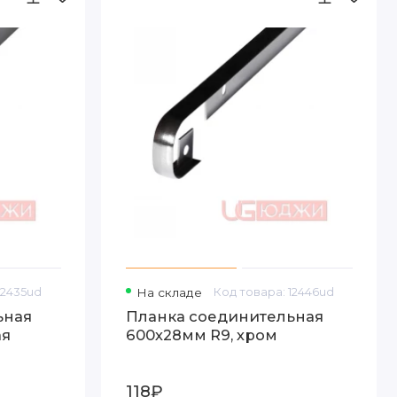
12435ud
На складе
Код товара: 12446ud
ьная
Планка соединительная
ая
600х28мм R9, хром
118₽