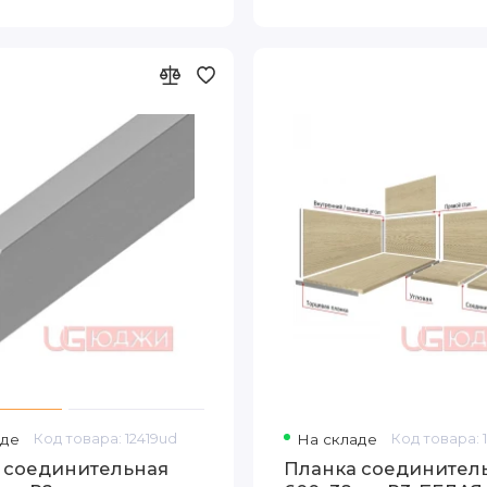
аде
Код товара: 12419ud
На складе
Код товара: 
 соединительная
Планка соединител