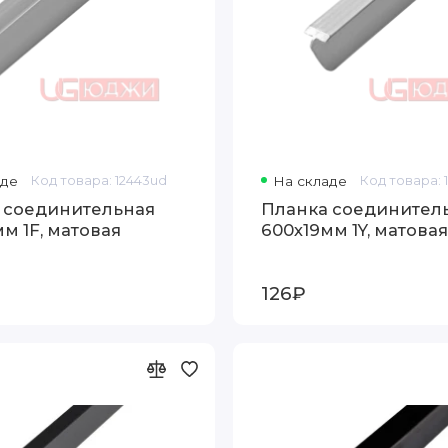
аде
Код товара: 12443ud
На складе
Код товара: 
 соединительная
Планка соединител
м 1F, матовая
600х19мм 1Y, матовая
126₽