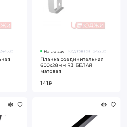
12445ud
На складе
Код товара: 12422ud
ьная
Планка соединительная
600х28мм R3, БЕЛАЯ
матовая
141₽