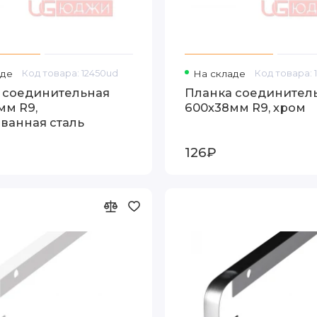
аде
Код товара: 12450ud
На складе
Код товара: 
 соединительная
Планка соединител
мм R9,
600х38мм R9, хром
ванная сталь
126₽