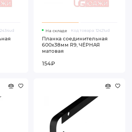
12434ud
На складе
Код товара: 12421ud
ьная
Планка соединительная
600х38мм R9, ЧЁРНАЯ
матовая
154₽