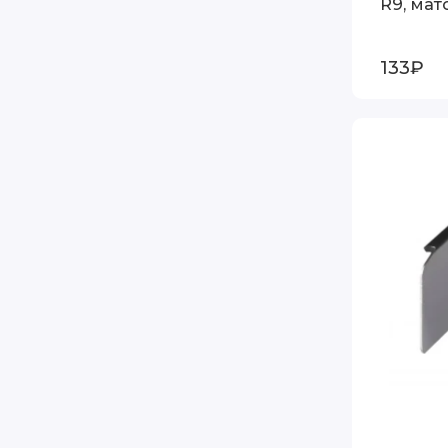
R9, мат
133₽