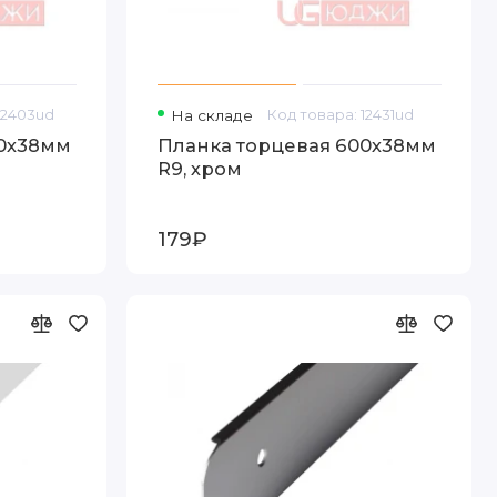
12403ud
На складе
Код товара: 12431ud
00х38мм
Планка торцевая 600х38мм
R9, хром
179₽