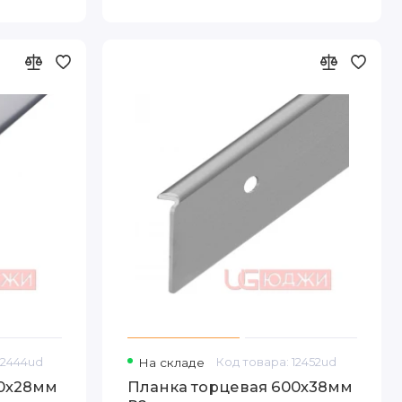
12444ud
На складе
Код товара: 12452ud
00х28мм
Планка торцевая 600х38мм