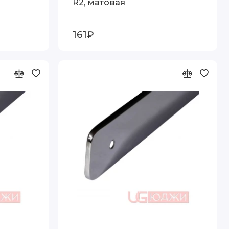
R2, матовая
161₽