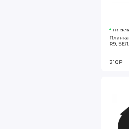
На скл
Планка
R9, БЕ
210₽