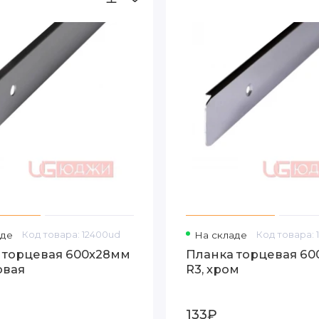
аде
Код товара: 12400ud
На складе
Код товара: 
 торцевая 600х28мм
Планка торцевая 6
овая
R3, хром
133₽