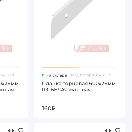
12423ud
На складе
Код товара: 12409ud
00х28мм
Планка торцевая 600х28мм
анная
R3, БЕЛАЯ матовая
160₽