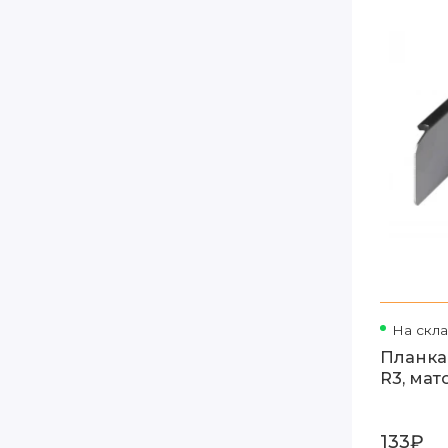
На скл
Планка
R3, мат
133₽