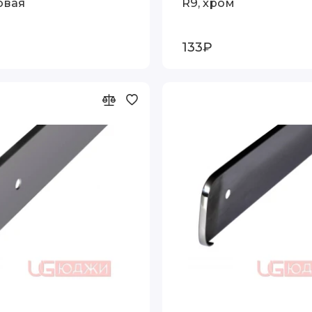
овая
R9, хром
133₽