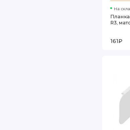
На скл
Планка
R3, мат
161₽