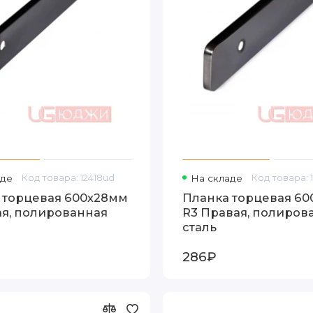
аде
Код товара: 12418ud
На складе
Код товара: 
 торцевая 600х28мм
Планка торцевая 6
ая, полированная
R3 Правая, полиров
сталь
286₽