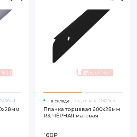
12430ud
На складе
Код товара: 12420ud
00х28мм
Планка торцевая 600х28мм
R3, ЧЁРНАЯ матовая
160₽