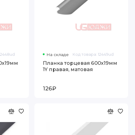
12448ud
На складе
Код товара: 12449ud
0х19мм
Планка торцевая 600х19мм
1Y правая, матовая
126₽