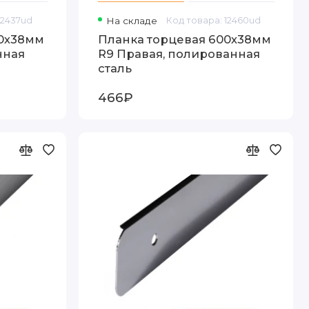
12437ud
На складе
Код товара: 12460ud
00х38мм
Планка торцевая 600х38мм
нная
R9 Правая, полированная
сталь
466₽