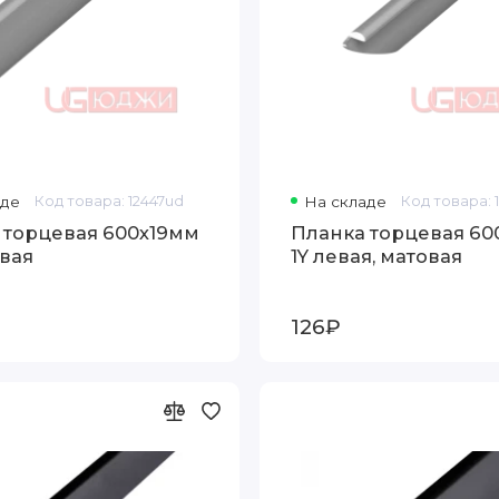
аде
Код товара: 12447ud
На складе
Код товара: 
 торцевая 600х19мм
Планка торцевая 60
овая
1Y левая, матовая
126₽