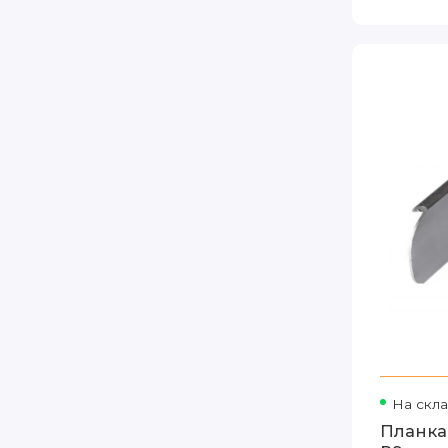
На скл
Планка