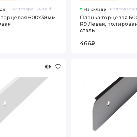
аде
Код товара: 12428ud
На складе
Код товара: 
 торцевая 600х38мм
Планка торцевая 6
овая
R9 Левая, полирова
сталь
466₽