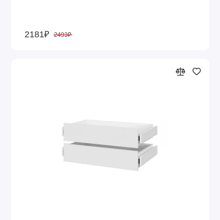
2181₽
2493₽