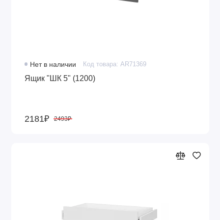
Полки для шкафа
Уголок
Штанги
Нет в наличии
Код товара: AR71369
Ящики
Ящик "ШК 5" (1200)
Показать все
2181₽
2493₽