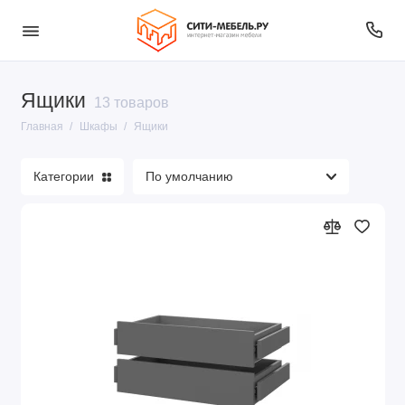
Ящики
Шкафы купе
13 товаров
Главная
Шкафы
Ящики
Шкафы распашные (п)
Категории
Шкафы распашные (у)
Шкаф
Двери
Карниз
Планки
Комплектующие для шкафов