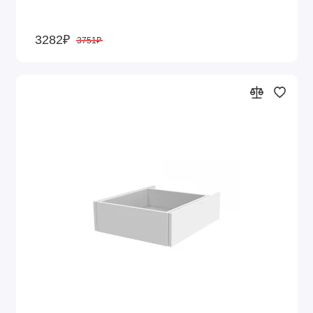
3282₽
3751₽