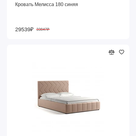
Кровать Мелисса 180 синяя
29539₽
33847₽