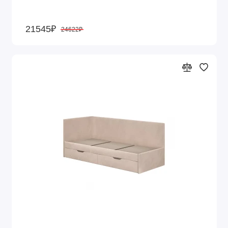
21545₽
24622₽