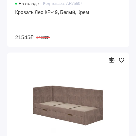
На складе
Код товара: AR75607
Кровать Лео КР-49, Белый, Крем
21545₽
24622₽