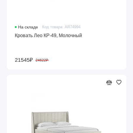
На складе
Код товара: AR74994
Кровать Лео КР-49, Молочный
21545₽
24622₽