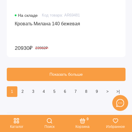
На складе
Код товара: AR69481
Кровать Милана 140 бежевая
20930₽
23982₽
Показать больше
1
2
3
4
5
6
7
8
9
>
>|
0
Каталог
Поиск
Корзина
Избранное