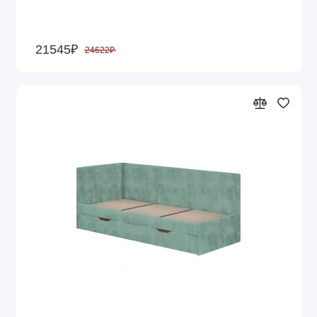
21545₽
24622₽