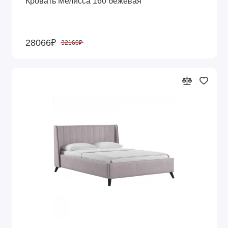
Кровать Мелисса 160 бежевая
28066₽
32160₽