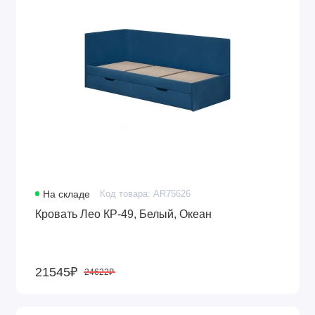
На складе
Код товара: AR75626
Кровать Лео КР-49, Белый, Океан
21545₽
24622₽