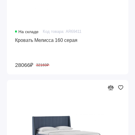
На складе
Код товара: AR69411
Кровать Мелисса 160 серая
28066₽
32160₽