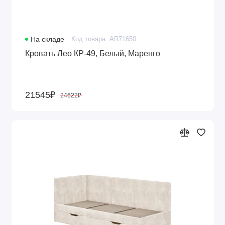
На складе
Код товара: AR71650
Кровать Лео КР-49, Белый, Маренго
21545₽
24622₽