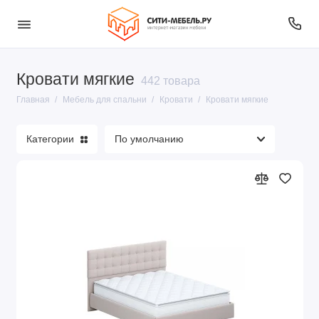
Кровати мягкие
Столы туалетные
442 товара
Главная
Мебель для спальни
Кровати
Кровати мягкие
Спальня
Категории
Кровати
Матрасы пружинные
Матрасы беспружинные
Комоды комбинированные
Показать все