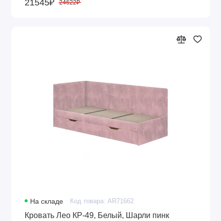
21545₽
24622₽
На складе
Код товара: AR71662
Кровать Лео КР-49, Белый, Шарли пинк