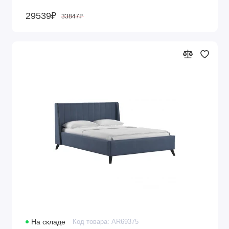
29539₽
33847₽
На складе
Код товара: AR69375