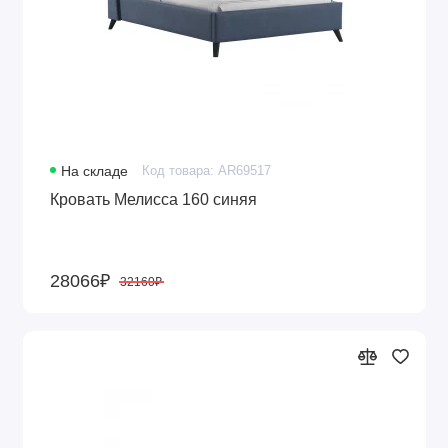
На складе
Код товара: AR69517
Кровать Мелисса 160 синяя
28066₽
32160₽