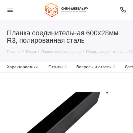
Планка соединительная 600х28мм
R3, полированная сталь
Главная
Кухни
Планки для столешниц
Планка соединительная 60
Характеристики
Отзывы
0
Вопросы и ответы
0
Дос