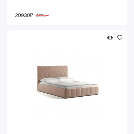
20930₽
23982₽