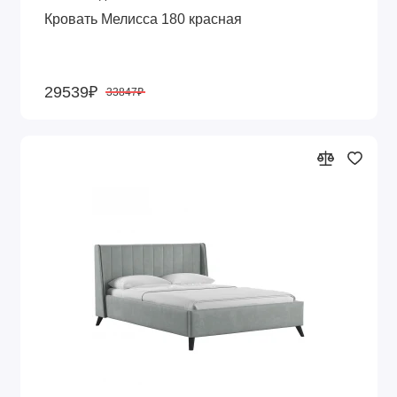
Кровать Мелисса 180 красная
29539₽
33847₽