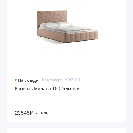
На складе
Код товара: AR69191
Кровать Милана 180 бежевая
23545₽
26979₽