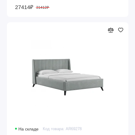
27414₽
31412₽
На складе
Код товара: AR69278