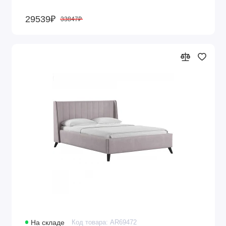
29539₽
33847₽
На складе
Код товара: AR69472