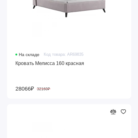
На складе
Код товара: AR69835
Кровать Мелисса 160 красная
28066₽
32160₽