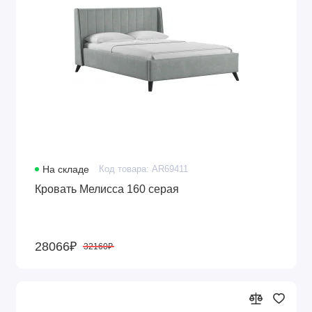
На складе
Код товара: AR69411
Кровать Мелисса 160 серая
28066₽
32160₽