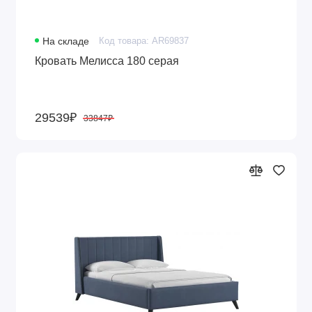
На складе
Код товара: AR69837
Кровать Мелисса 180 серая
29539₽
33847₽