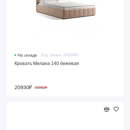
На складе
Код товара: AR69481
Кровать Милана 140 бежевая
20930₽
23982₽