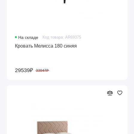
На складе
Код товара: AR69375
Кровать Мелисса 180 синяя
29539₽
33847₽