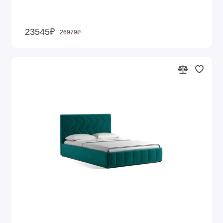
23545₽
26979₽