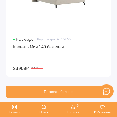
На складе
Код товара: AR69056
Кровать Мия 140 бежевая
23969₽
27465₽
Показать больше
0
|<
<
3
4
5
6
7
8
9
10
11
Каталог
Поиск
Корзина
Избранное
>
>|