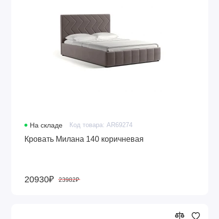
На складе
Код товара: AR69274
Кровать Милана 140 коричневая
20930₽
23982₽