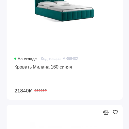
На складе
Код товара: AR69402
Кровать Милана 160 синяя
21840₽
25025₽