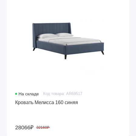
На складе
Код товара: AR69517
Кровать Мелисса 160 синяя
28066₽
32160₽