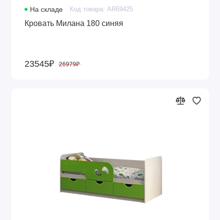
На складе
Код товара: AR69425
Кровать Милана 180 синяя
23545₽
26979₽