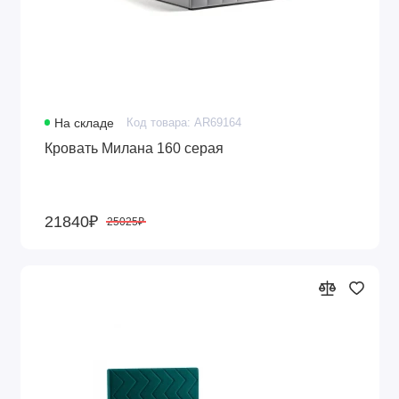
На складе
Код товара: AR69164
Кровать Милана 160 серая
21840₽
25025₽