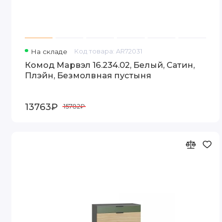
На складе
Код товара: AR72031
Комод Марвэл 16.234.02, Белый, Сатин,
Плэйн, Безмолвная пустыня
13763₽
15782₽