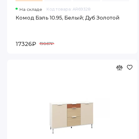
На складе
Код товара: AR69328
Комод Бэль 10.95, Белый; Дуб Золотой
17326₽
19867₽