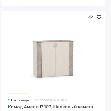
На складе
Код товара: AR69165
Комод Амели 13.107, Шелковый камень