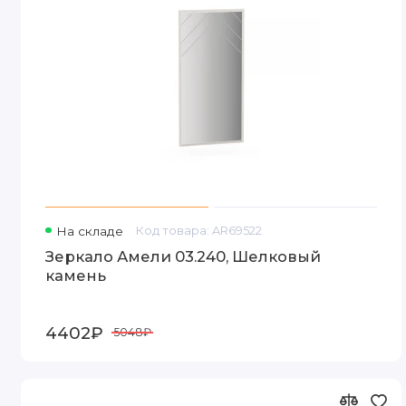
На складе
Код товара: AR69522
Зеркало Амели 03.240, Шелковый
камень
4402₽
5048₽