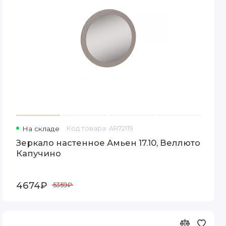
На складе
Код товара: AR72119
Зеркало настенное Амьен 17.10, Веллюто
Капучино
4674₽
5359₽