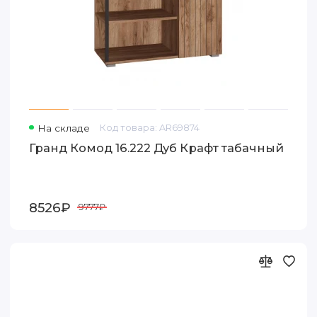
На складе
Код товара: AR69874
Гранд Комод 16.222 Дуб Крафт табачный
8526₽
9777₽