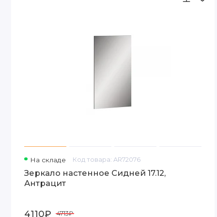
На складе
Код товара: AR72076
Зеркало настенное Сидней 17.12,
Антрацит
4110₽
4713₽