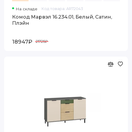
На складе
Код товара: AR72043
Комод Марвэл 16.234.01, Белый, Сатин,
Плэйн
18947₽
21725₽