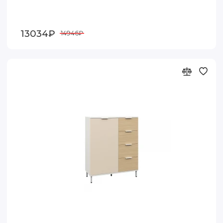
13034₽
14946₽