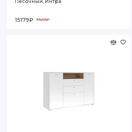
Песочный, Интра
15179₽
17405₽