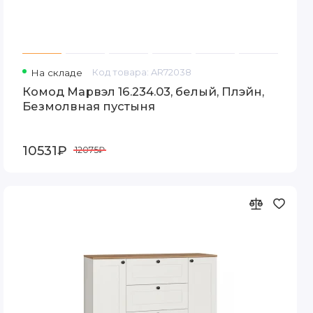
На складе
Код товара: AR72038
Комод Марвэл 16.234.03, белый, Плэйн,
Безмолвная пустыня
10531₽
12075₽