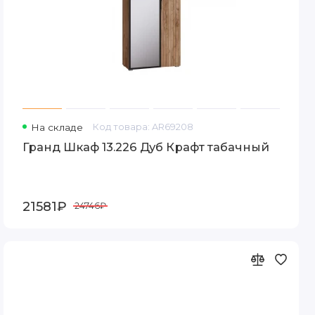
На складе
Код товара: AR69208
Гранд Шкаф 13.226 Дуб Крафт табачный
21581₽
24746₽