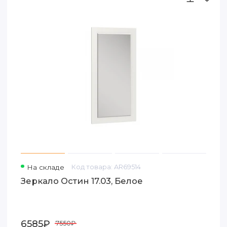
На складе
Код товара: AR69514
Зеркало Остин 17.03, Белое
6585₽
7550₽