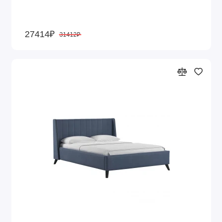
27414₽
31412₽