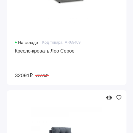
На складе
Код товара: AR69409
Кресло-кровать Лео Серое
32091₽
36771₽