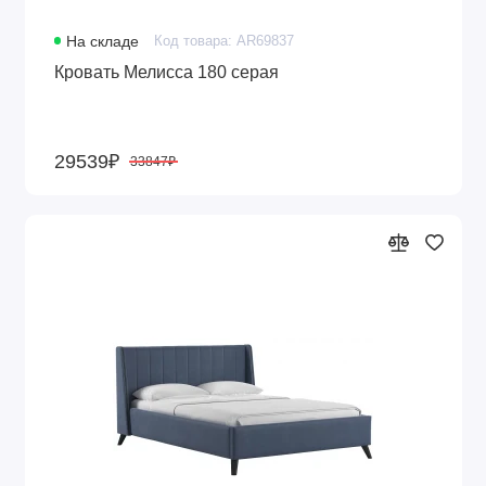
На складе
Код товара: AR69837
Кровать Мелисса 180 серая
29539₽
33847₽