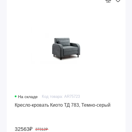
На складе
Код товара: AR75723
Кресло-кровать Киото ТД 783, Темно-серый
32563₽
37312₽