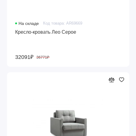
На складе
Код товара: AR69669
Кресло-кровать Лео Серое
32091₽
36771₽