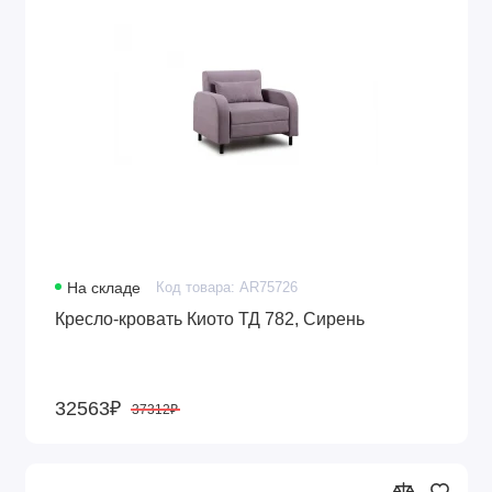
На складе
Код товара: AR75726
Кресло-кровать Киото ТД 782, Сирень
32563₽
37312₽