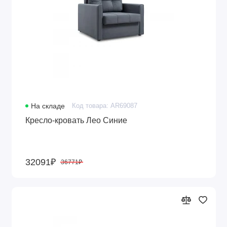
На складе
Код товара: AR69087
Кресло-кровать Лео Синие
32091₽
36771₽