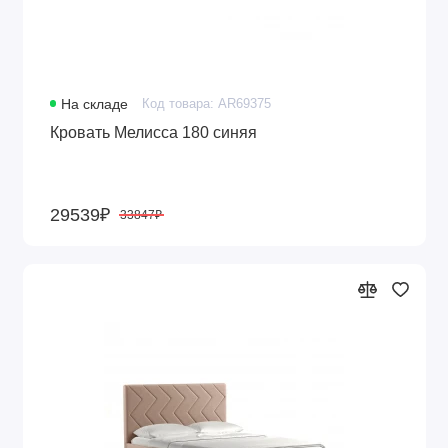
На складе
Код товара: AR69375
Кровать Мелисса 180 синяя
29539₽
33847₽