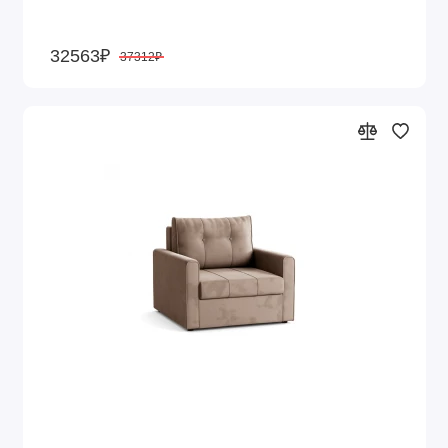
32563₽
37312₽