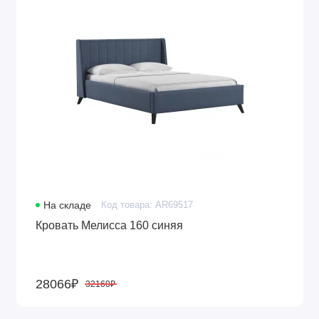
На складе
Код товара: AR69517
Кровать Мелисса 160 синяя
28066₽
32160₽