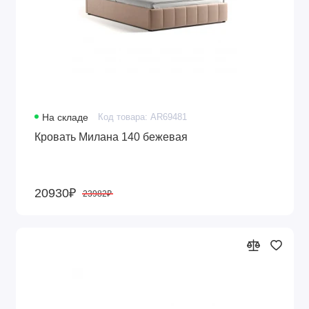
На складе
Код товара: AR69481
Кровать Милана 140 бежевая
20930₽
23982₽