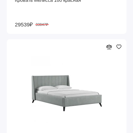
29539₽
33847₽