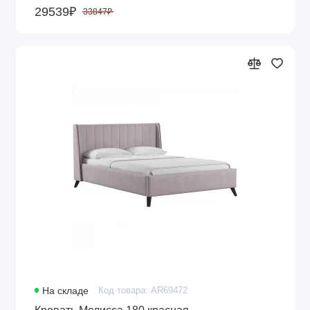
29539₽
33847₽
На складе
Код товара: AR69472
Кровать Мелисса 180 красная