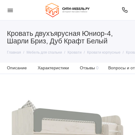
Кровать двухъярусная Юниор-4,
Шарли Бриз, Дуб Крафт Белый
Главная
Мебель для спальни
Кровати
Кровати корпусные
Кров
Описание
Характеристики
Отзывы
0
Вопросы и от