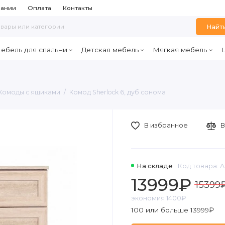
пании
Оплата
Контакты
Найт
ебель для спальни
Детская мебель
Мягкая мебель
Комоды с ящиками
Комод Sherlock 6, дуб сонома
В избранное
В
На складе
Код товара: 
13999₽
15399
экономия 1400₽
100 или больше 13999₽