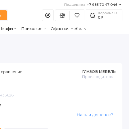
Поддержка
+7 985 70 47 046
Корзина
0
и
0₽
Шкафы
Прихожие
Офисная мебель
ГЛАЗОВ МЕБЕЛЬ
 сравнение
Производитель
AR33626
₽
Нашли дешевле?