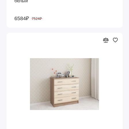
белый
6584₽
7524₽