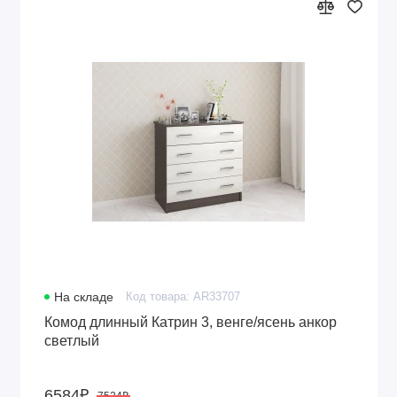
На складе
Код товара: AR33707
Комод длинный Катрин 3, венге/ясень анкор
светлый
6584₽
7524₽