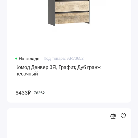
На складе
Код товара: AR73652
Комод Денвер 3Я, Графит, Дуб гранж
песочный
6433₽
7625₽