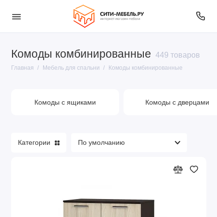
Комоды комбинированные
Столы туалетные
449 товаров
Главная
Мебель для спальни
Комоды комбинированные
Спальня
Кровати
Комоды с ящиками
Комоды с дверцами
Матрасы пружинные
Матрасы беспружинные
Категории
Комоды комбинированные
Показать все