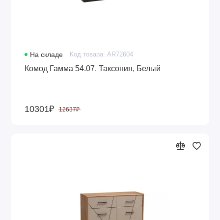
На складе
Код товара: AR72604
Комод Гамма 54.07, Таксония, Белый
10301₽
12637₽