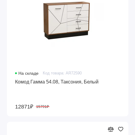
На складе
Код товара: AR72590
Комод Гамма 54.08, Таксония, Белый
12871₽
15791₽