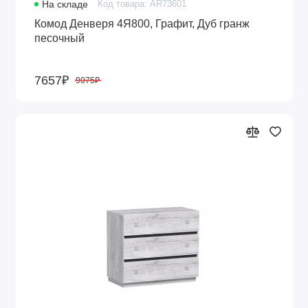
На складе
Код товара: AR73601
Комод Денверя 4Я800, Графит, Дуб гранж
песочный
7657₽
9075₽