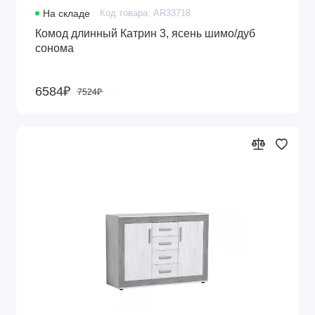
На складе
Код товара: AR33718
Комод длинный Катрин 3, ясень шимо/дуб
сонома
6584₽
7524₽