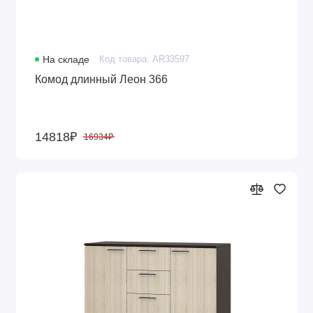
На складе
Код товара: AR33597
Комод длинный Леон 366
14818₽
16934₽