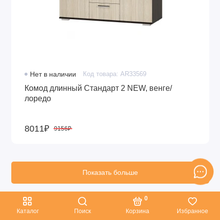
Нет в наличии
Код товара: AR33569
Комод длинный Стандарт 2 NEW, венге/
лоредо
8011₽
9156₽
Показать больше
0
|<
<
1
2
3
4
5
6
7
8
9
Каталог
Поиск
Корзина
Избранное
>
>|