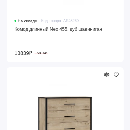
На складе
Код товара: AR45260
Комод длинный Neo 455, дуб шавиниган
13839₽
15816₽