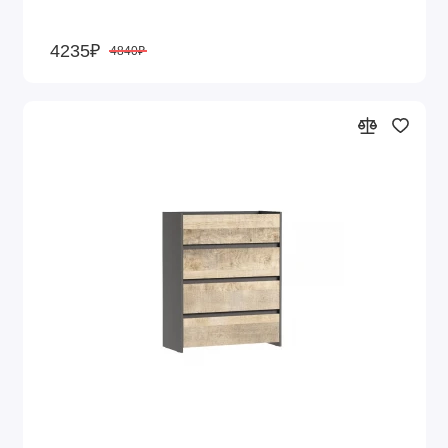
4235₽
4840₽