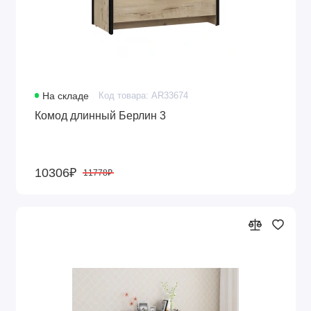
На складе
Код товара: AR33674
Комод длинный Берлин 3
10306₽
11778₽