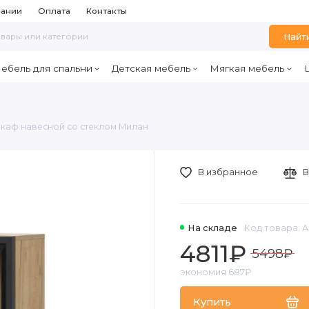
пании
Оплата
Контакты
Найт
ебель для спальни
Детская мебель
Мягкая мебель
каф навесной со стеклом Милан
В избранное
В
На складе
Код товара: 
4811₽
5498₽
экономия 687₽
Купить