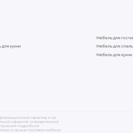
Мебель для гости
 для кухни
Мебель для спаль
Мебель для кухни
нформационный характер и ни
личной офертой, определяемой
 получения подробной
тиках и сроках поставки мебели