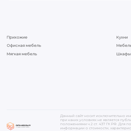
Прихожие
Кухни
Офисная мебель
Мебель
Мягкая мебель
Шкафы
Данный сайт носит исключительно и
при каких условиях не является пуб
положениями ч.2 ст. 437 ГК РФ. Для
информации о стоимости, характерис