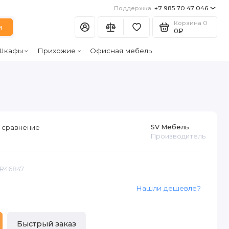
Поддержка
+7 985 70 47 046
Корзина
0
и
0₽
Шкафы
Прихожие
Офисная мебель
SV Мебель
 сравнение
Производитель
AR46847
Нашли дешевле?
Быстрый заказ