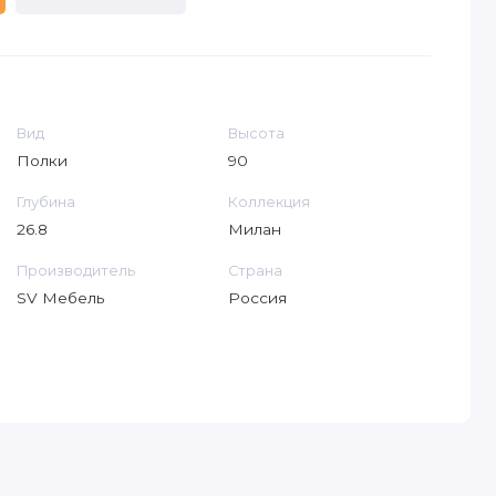
Вид
Высота
Полки
90
Глубина
Коллекция
26.8
Милан
Производитель
Страна
SV Мебель
Россия