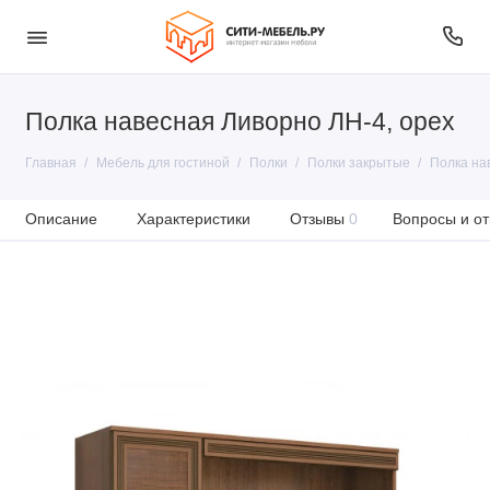
Полка навесная Ливорно ЛН-4, орех
Главная
Мебель для гостиной
Полки
Полки закрытые
Полка на
Описание
Характеристики
Отзывы
0
Вопросы и от