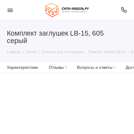
Комплект заглушек LB-15, 605
серый
Главная
Кухни
Плинтус для столешниц
Плинтус Korner LB-15
К
Характеристики
Отзывы
0
Вопросы и ответы
0
Дос