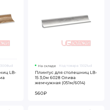
 13008ud
На складе
Код товара: 13021ud
ниц LB-
Плинтус для столешниц LB-
ома
15 3,0м 6028 Олива
жемчужная (051м/6014)
560₽