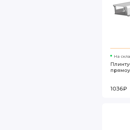
На скл
Плинту
прямоу
1036₽