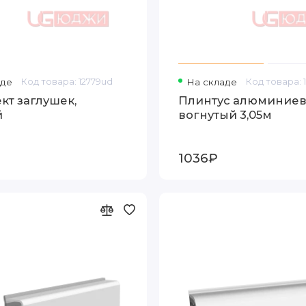
аде
Код товара: 12779ud
На складе
Код товара: 
кт заглушек,
Плинтус алюминие
й
вогнутый 3,05м
1036₽