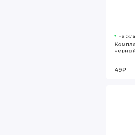
На скл
Компле
чёрны
49₽