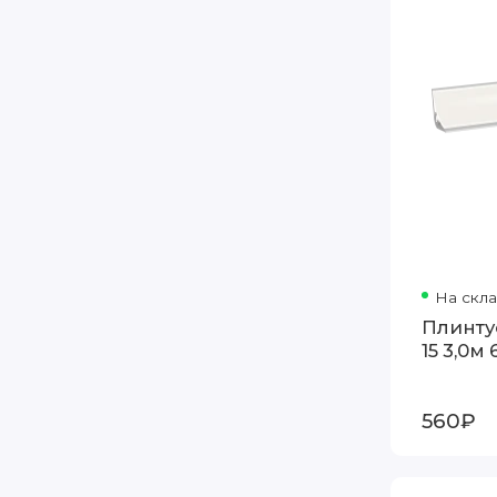
На скл
Плинту
15 3,0м
560₽