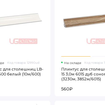
аде
Код товара: 12990ud
На складе
Код товара:
с для столешниц LB-
Плинтус для столеш
 600 белый (10м/600)
15 3,0м 6015 дуб сон
(3230м, 3852м/6015)
560₽