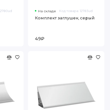
12780ud
На складе
Код товара: 12783ud
Комплект заглушек, серый
49₽