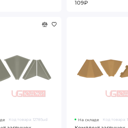
109₽
аде
Код товара: 12785ud
На складе
Код товара: 
кт заглушек,
Комплект заглушек,