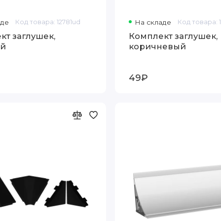
аде
Код товара: 12781ud
На складе
Код товара: 
кт заглушек,
Комплект заглушек,
ый
коричневый
49₽