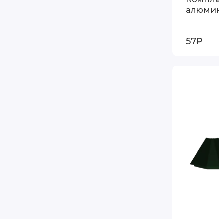
алюми
57₽