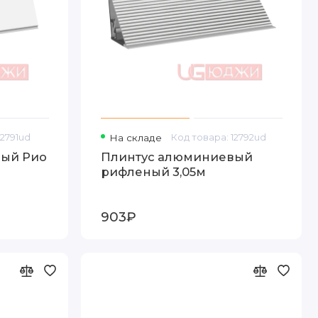
12791ud
На складе
Код товара: 12792ud
ый Рио
Плинтус алюминиевый
рифленый 3,05м
903₽