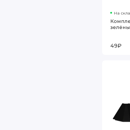
На скл
Компле
зелён
49₽