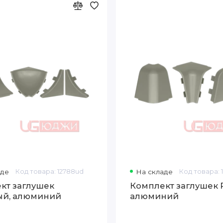
аде
Код товара: 12788ud
На складе
Код товара: 
кт заглушек
Комплект заглушек 
ый, алюминий
алюминий