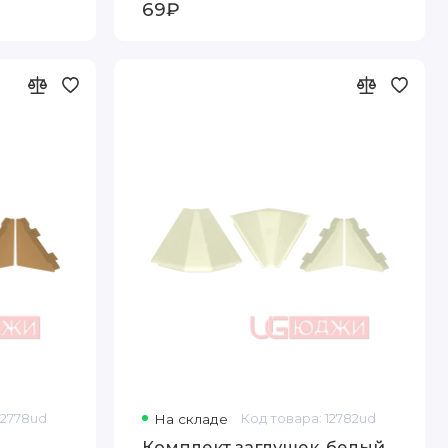
69₽
12778ud
На складе
Код товара: 12782ud
Комплект заглушек, белый