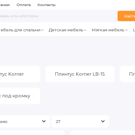
пании
Оплата
Контакты
Найт
ебель для спальни
Детская мебель
Мягкая мебель
тус Korner
Плинтус Korner LB-15
Пл
с под кромку