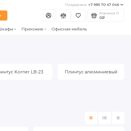
Поддержка
+7 985 70 47 046
Корзина
0
и
0₽
Шкафы
Прихожие
Офисная мебель
интус Korner LB-23
Плинтус алюминиевый