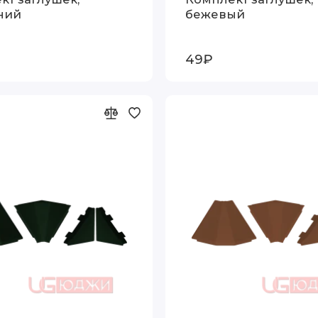
ний
бежевый
49₽