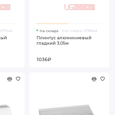
12793ud
На складе
Код товара: 12786ud
вый
Плинтус алюминиевый
гладкий 3,05м
1036₽