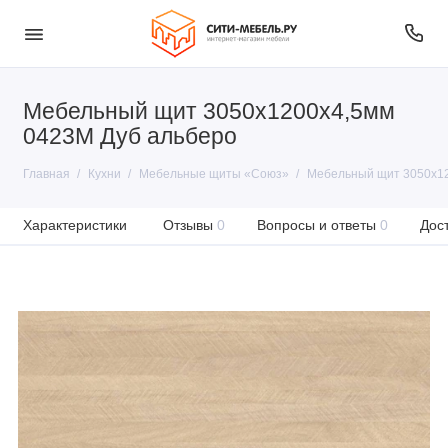
Мебельный щит 3050х1200х4,5мм
0423М Дуб альберо
Главная
Кухни
Мебельные щиты «Союз»
Мебельный щит 3050х12
Характеристики
Отзывы
0
Вопросы и ответы
0
Дос