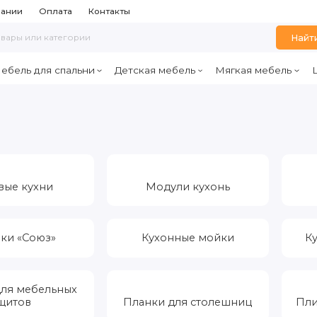
пании
Оплата
Контакты
Найт
ебель для спальни
Детская мебель
Мягкая мебель
вые кухни
Модули кухонь
ки «Союз»
Кухонные мойки
К
для мебельных
щитов
Планки для столешниц
Пли