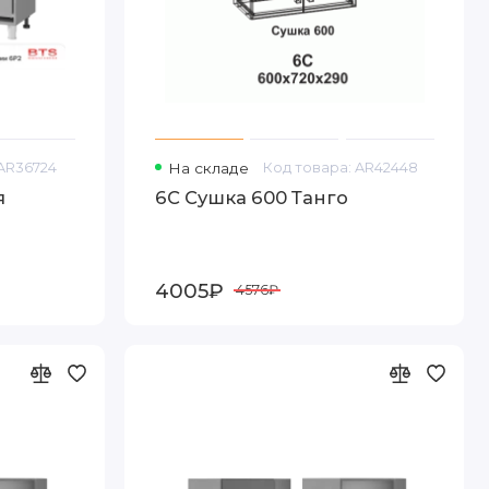
 AR36724
На складе
Код товара: AR42448
я
6С Сушка 600 Танго
4005₽
4576₽