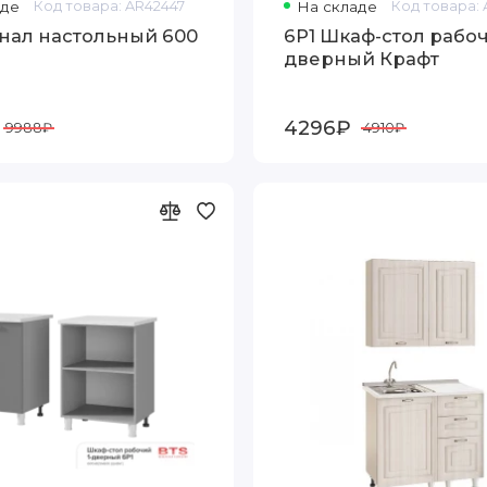
аде
Код товара: AR42447
На складе
Код товара: 
нал настольный 600
6Р1 Шкаф-стол рабоч
дверный Крафт
4296₽
9988₽
4910₽