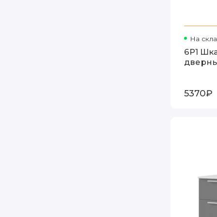
На скл
6Р1 Шка
дверны
5370₽