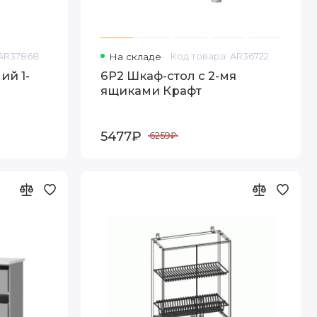
 AR37868
На складе
Код товара: AR36722
ий 1-
6Р2 Шкаф-стол с 2-мя
ящиками Крафт
5477₽
6259₽