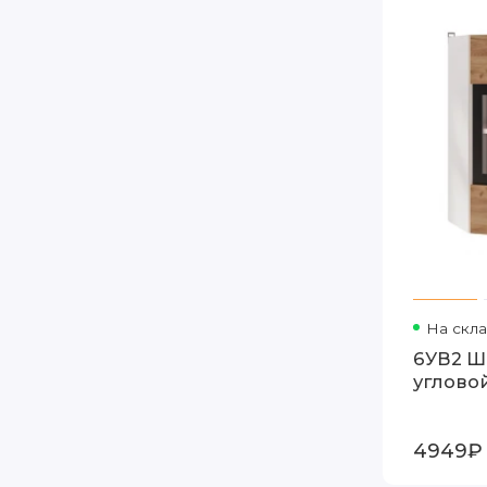
На скл
6УВ2 Ш
углово
4949₽