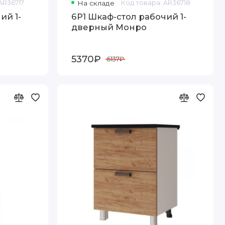
AR36717
На складе
Код товара: AR36718
ий 1-
6Р1 Шкаф-стол рабочий 1-
дверный Монро
5370₽
6137₽