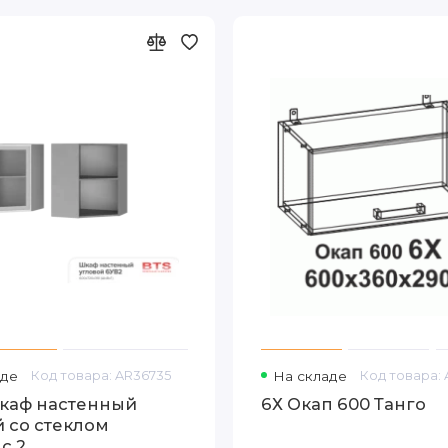
аде
Код товара: AR36735
На складе
Код товара:
каф настенный
6Х Окап 600 Танго
й со стеклом
с 2