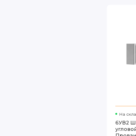
На скл
6УВ2 Ш
углово
Прован