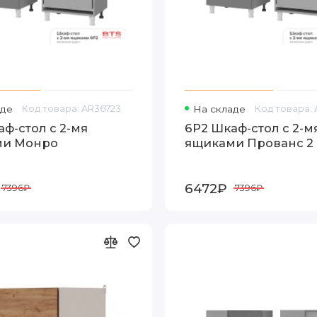
аде
Код товара: AR36723
На складе
Код товара:
ф-стол с 2-мя
6Р2 Шкаф-стол с 2-м
ми Монро
ящиками Прованс 2
6472₽
7396₽
7396₽