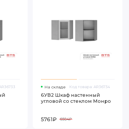
 AR36733
На складе
Код товара: AR36734
ый
6УВ2 Шкаф настенный
угловой со стеклом Монро
5761₽
6584₽