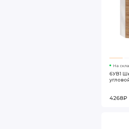
На скл
6УВ1 Ш
углово
4268₽