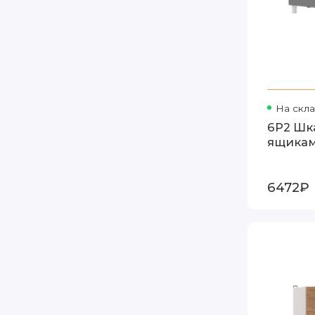
На скл
6Р2 Шка
ящика
6472₽