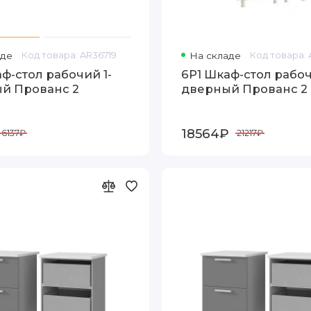
аде
Код товара: AR36719
На складе
Код товара:
ф-стол рабочий 1-
6Р1 Шкаф-стол рабоч
й Прованс 2
дверный Прованс 2
18564₽
6137₽
21217₽