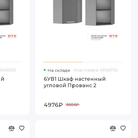
 AR36729
На складе
Код товара: AR36730
ый
6УВ1 Шкаф настенный
угловой Прованс 2
4976₽
5686₽