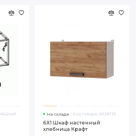
 AR42449
На складе
Код товара: AR36739
6Х1 Шкаф настенный
хлебница Крафт