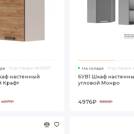
аде
Код товара: AR36727
На складе
Код товара:
каф настенный
6УВ1 Шкаф настенн
й Крафт
угловой Монро
4976₽
4877₽
5686₽