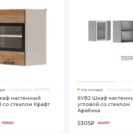
аде
Код товара: AR36732
На складе
Код товара:
каф настенный
6УВ2 Шкаф настенн
й со стеклом Крафт
угловой со стеклом
Арабика
5305₽
5656₽
6425₽